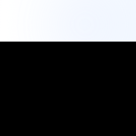
IG Dışa Aktarma Aracı
Profesyonel Analitik
En güvenilir ücretsiz Instagram dışa aktarma aracı.
Takipçileri dışa aktarın, etkileşimi analiz edin ve veri
odaklı içgörülerle sosyal medya varlığınızı büyütün.