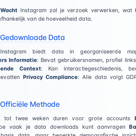
 Wacht
Instagram zal je verzoek verwerken, wat 
afhankelijk van de hoeveelheid data.
e Gedownloade Data
Instagram biedt data in georganiseerde map
ers Informatie
: Bevat gebruikersnamen, profiel lin
lende Context
: Kan interactiegeschiedenis, ber
bevatten
Privacy Compliance
: Alle data volgt GD
Officiële Methode
n tot twee weken duren voor grote accounts
hoe vaak je data downloads kunt aanvragen
Ba
basis data, maar beperkte demografische inzi