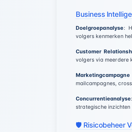
Business Intellig
Doelgroepanalyse
: 
volgers kenmerken help
Customer Relations
volgers via meerdere 
Marketingcampagne
mailcampagnes, cross-
Concurrentieanalyse
strategische inzichten
🛡️ Risicobeheer 