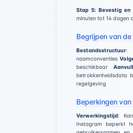
Stap 5: Bevestig en
minuten tot 14 dagen 
Begrijpen van d
Bestandsstructuur
: 
naamconventies
Volg
beschikbaar
Aanvul
betrokkenheidsdata 
regelgeving
Beperkingen van 
Verwerkingstijd
: Ka
Instagram beperkt 
gebruikersnamen en 