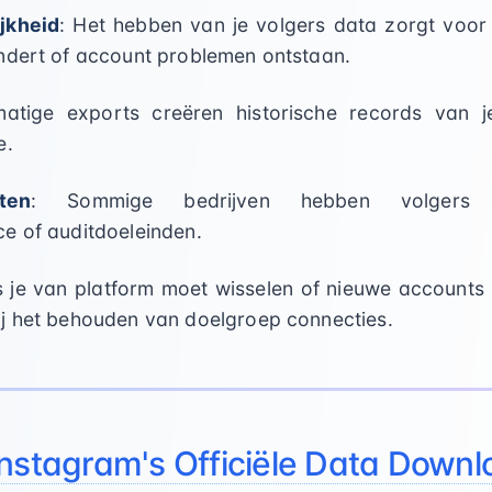
jkheid
: Het hebben van je volgers data zorgt voor b
ndert of account problemen ontstaan.
matige exports creëren historische records van 
e.
ten
: Sommige bedrijven hebben volgers
e of auditdoeleinden.
ls je van platform moet wisselen of nieuwe account
j het behouden van doelgroep connecties.
Instagram's Officiële Data Down