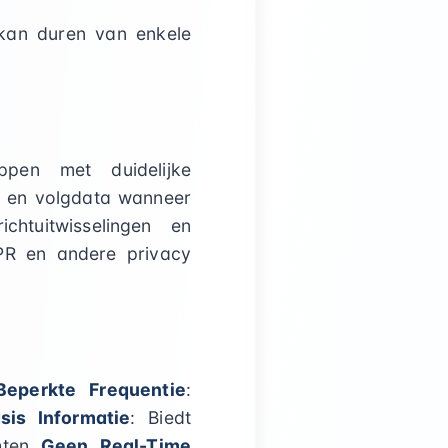
kan duren van enkele
pen met duidelijke
ks en volgdata wanneer
ichtuitwisselingen en
PR en andere privacy
Beperkte Frequentie
:
sis Informatie
: Biedt
chten
Geen Real-Time