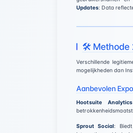
Updates
: Data reflec
🛠️ Methode 
Verschillende legitie
mogelijkheden dan Ins
Aanbevolen Expor
Hootsuite Analytics
betrokkenheidsmaatst
Sprout Social
: Bied