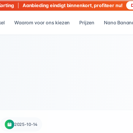
|
Aanbieding eindigt binnenkort, profiteer nu!
Korting
D
kel
Waarom voor ons kiezen
Prijzen
Nano Banana
2025-10-14