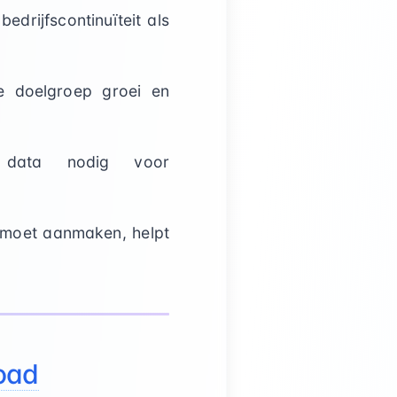
edrijfscontinuïteit als
je doelgroep groei en
 data nodig voor
s moet aanmaken, helpt
load