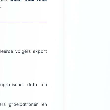
s
lleerde volgers export
ografische data en
gers groeipatronen en