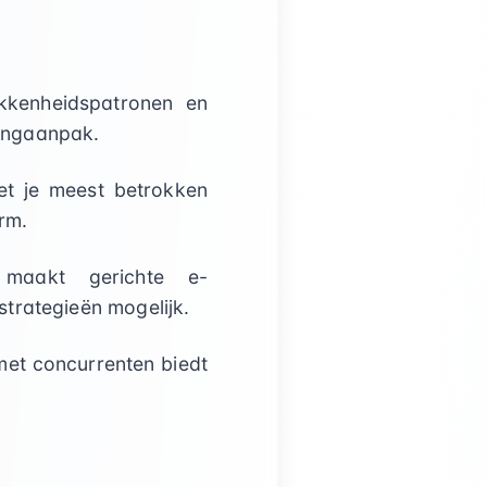
kkenheidspatronen en
tingaanpak.
t je meest betrokken
rm.
 maakt gerichte e-
trategieën mogelijk.
met concurrenten biedt