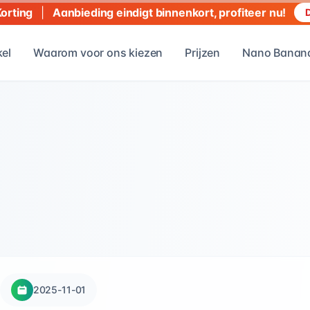
|
Aanbieding eindigt binnenkort, profiteer nu!
Korting
D
kel
Waarom voor ons kiezen
Prijzen
Nano Banana
2025-11-01