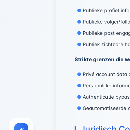
Publieke profiel inf
Publieke volger/foll
Publieke post engag
Publiek zichtbare ha
Strikte grenzen die w
Privé account data 
Persoonlijke informa
Authenticatie bypa
Geautomatiseerde a
Juridisch C