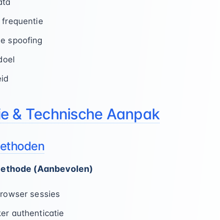
ata
 frequentie
ie spoofing
doel
eid
e & Technische Aanpak
Methoden
Methode (Aanbevolen)
browser sessies
er authenticatie