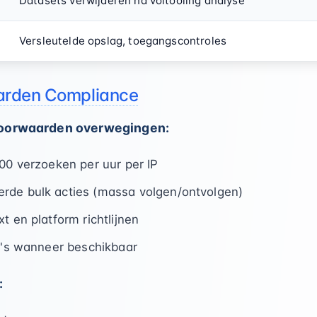
Datasets verwijderen na voltooiing analyse
Versleutelde opslag, toegangscontroles
arden Compliance
voorwaarden overwegingen:
200 verzoeken per uur per IP
rde bulk acties (massa volgen/ontvolgen)
t en platform richtlijnen
PI's wanneer beschikbaar
: