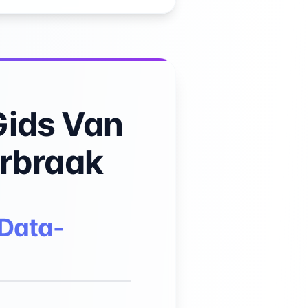
Gids Van
orbraak
 Data-