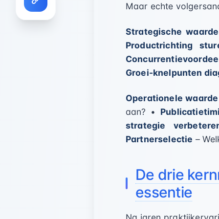
Maar echte volgersan
Strategische waarde
Productrichting stur
Concurrentievoordeel
Groei-knelpunten dia
Operationele waarde
aan? •
Publicatietim
strategie verbetere
Partnerselectie
– Wel
De drie kern
essentie
Na jaren praktijkerva