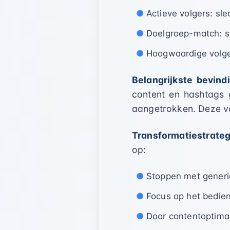
Actieve volgers: sl
Doelgroep-match: sl
Hoogwaardige volge
Belangrijkste bevind
content en hashtags 
aangetrokken. Deze vo
Transformatiestrateg
op:
Stoppen met generie
Focus op het bedie
Door contentoptimal