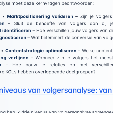
alyse moet deze kernvragen beantwoorden:
•
Marktpositionering valideren
– Zijn je volgers
en
– Sluit de behoefte van volgers aan bij je
 identificeren
– Hoe verschillen jouw volgers van d
gnosticeren
– Wat belemmert de conversie van volge
•
Contentstrategie optimaliseren
– Welke content 
ing verfijnen
– Wanneer zijn je volgers het mees
n
– Hoe bouw je relaties op met verschillen
ke KOL’s hebben overlappende doelgroepen?
niveaus van volgersanalyse: van
ring heb ik drie niveaus van volgersanalyse sameng