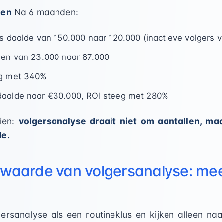
ten
Na 6 maanden:
rs daalde van 150.000 naar 120.000 (inactieve volgers v
gen van 23.000 naar 87.000
eg met 340%
daalde naar €30.000, ROI steeg met 280%
zien:
volgersanalyse draait niet om aantallen, m
de.
e waarde van volgersanalyse: me
ersanalyse als een routineklus en kijken alleen na