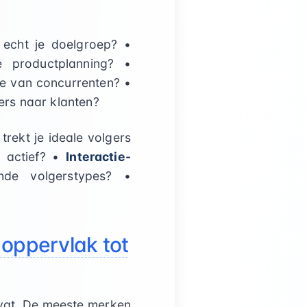
 echt je doelgroep? •
 productplanning? •
ie van concurrenten? •
rs naar klanten?
trekt je ideale volgers
t actief? •
Interactie-
de volgerstypes? •
 oppervlak tot
evat. De meeste merken