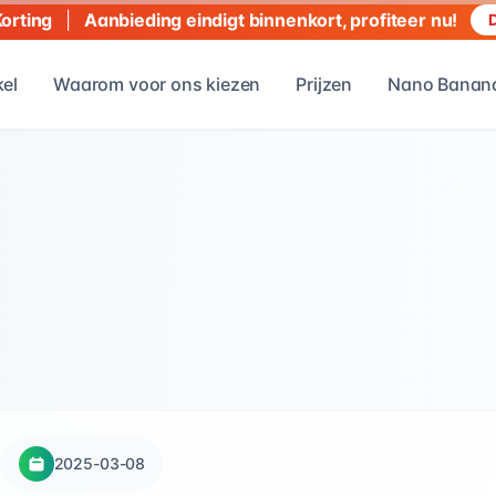
|
Aanbieding eindigt binnenkort, profiteer nu!
Korting
D
kel
Waarom voor ons kiezen
Prijzen
Nano Banana
2025-03-08