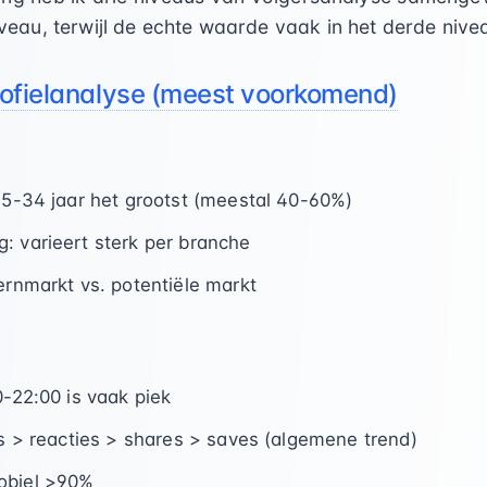
niveau, terwijl de echte waarde vaak in het derde nivea
rofielanalyse (meest voorkomend)
 25-34 jaar het grootst (meestal 40-60%)
: varieert sterk per branche
ernmarkt vs. potentiële markt
0-22:00 is vaak piek
kes > reacties > shares > saves (algemene trend)
obiel >90%