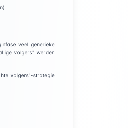
n)
infase veel generieke
llige volgers" werden
te volgers"-strategie