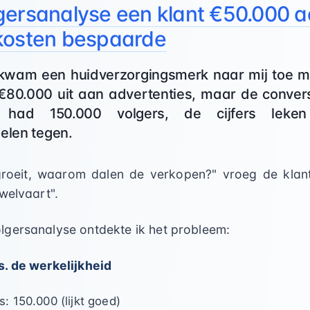
gersanalyse een klant €50.000 
kosten bespaarde
kwam een huidverzorgingsmerk naar mij toe m
€80.000 uit aan advertenties, maar de convers
nt had 150.000 volgers, de cijfers lek
elen tegen.
groeit, waarom dalen de verkopen?" vroeg de klant
welvaart".
gersanalyse ontdekte ik het probleem:
. de werkelijkheid
s: 150.000 (lijkt goed)