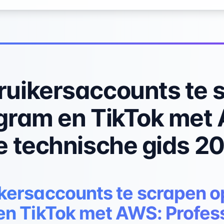
ruikersaccounts te 
agram en TikTok met
e technische gids 2
kersaccounts te scrapen o
en TikTok met AWS: Profes