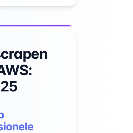
scrapen
 AWS:
025
p
sionele