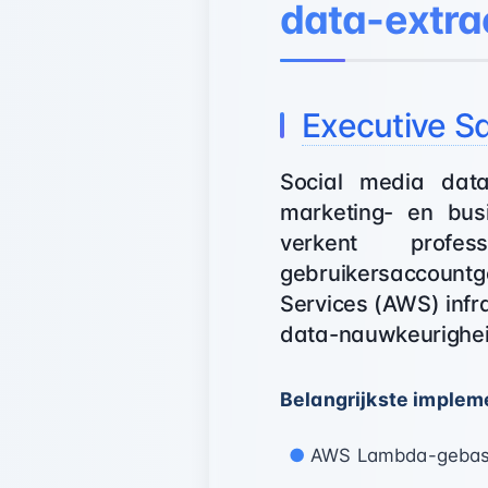
data-extra
Executive S
Social media data
marketing- en busi
verkent profe
gebruikersaccount
Services (AWS) infr
data-nauwkeurighei
Belangrijkste imple
AWS Lambda-gebasee