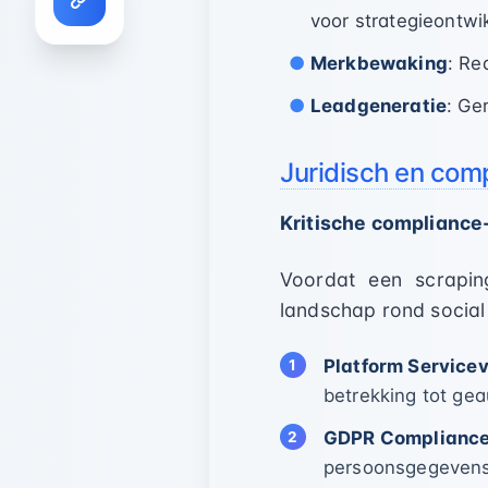
voor strategieontwi
Merkbewaking
: Re
Leadgeneratie
: Ge
Juridisch en com
Kritische complianc
Voordat een scraping
landschap rond social
Platform Service
betrekking tot ge
GDPR Complianc
persoonsgegeven