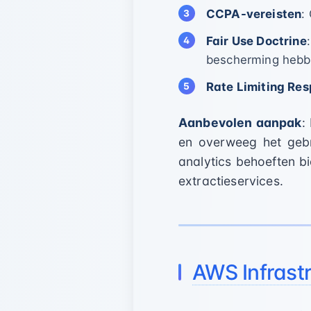
CCPA-vereisten
:
Fair Use Doctrine
bescherming heb
Rate Limiting Res
Aanbevolen aanpak
:
en overweeg het gebr
analytics behoeften b
extractieservices.
AWS Infrastr