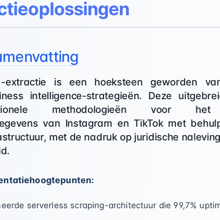
ctieoplossingen
amenvatting
-extractie is een hoeksteen geworden va
ness intelligence-strategieën. Deze uitgebre
ssionele methodologieën voor h
gegevens van Instagram en TikTok met beh
astructuur, met de nadruk op juridische nalevin
d.
mentatiehoogtepunten:
rde serverless scraping-architectuur die 99,7% uptim