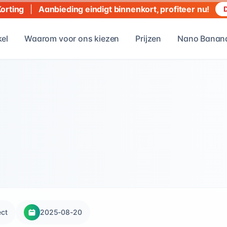
|
Aanbieding eindigt binnenkort, profiteer nu!
Korting
D
kel
Waarom voor ons kiezen
Prijzen
Nano Banana
ect
2025-08-20