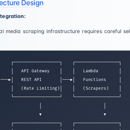
tecture Design
tegration:
al media scraping infrastructure requires careful se
    ┌──────────────────┐    ┌─────────────────┐

    │   API Gateway    │    │   Lambda        │

───▶│   REST API       │───▶│   Functions     │

    │   (Rate Limiting)│    │   (Scrapers)    │

    └──────────────────┘    └─────────────────┘

               │                        │

               ▼                        ▼

    ┌──────────────────┐    ┌─────────────────┐
