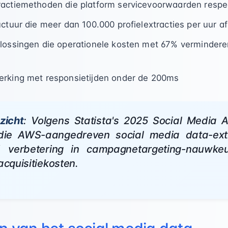
ractiemethoden die platform servicevoorwaarden respe
uctuur die meer dan 100.000 profielextracties per uur a
plossingen die operationele kosten met 67% verminder
erking met responsietijden onder de 200ms
zicht
: Volgens Statista's 2025 Social Media A
 die AWS-aangedreven social media data-ext
 verbetering in campagnetargeting-nauwke
acquisitiekosten.