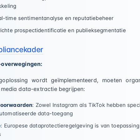
kkeling
al-time sentimentanalyse en reputatiebeheer
richte prospectidentificatie en publieksegmentatie
pliancekader
e-overwegingen:
oplossing wordt geïmplementeerd, moeten organi
 media data-extractie begrijpen:
voorwaarden
: Zowel Instagram als TikTok hebben specif
automatiseerde data-toegang
e
: Europese dataprotectieregelgeving is van toepassin
s