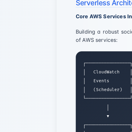
Serverless Archi
Core AWS Services In
Building a robust soci
of AWS services:
┌─────────────────┐
│   CloudWatch    │
│   Events        │
│   (Scheduler)   │
└─────────────────┘
         │         
         ▼         
┌─────────────────┐