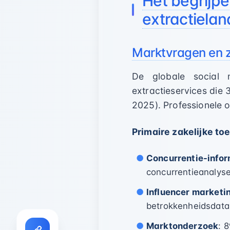
Het begrijpe
extractiela
Marktvragen en z
De globale social 
extractieservices di
2025). Professionele 
Primaire zakelijke to
Concurrentie-infor
concurrentieanalys
Influencer marketi
betrokkenheidsdata
Marktonderzoek
: 