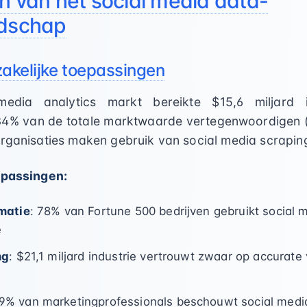
n van het social media data-
ndschap
akelijke toepassingen
media analytics markt bereikte $15,6 miljard
e 34% van de totale marktwaarde vertegenwoordigen 
organisaties maken gebruik van social media scrapin
epassingen:
matie
: 78% van Fortune 500 bedrijven gebruikt social 
e
ng
: $21,1 miljard industrie vertrouwt zwaar op accurate 
89% van marketingprofessionals beschouwt social media