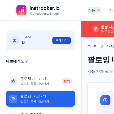
instracker.io
기능
기
IG Analytics & Export
한정 시간
곧 종료됩
크레딧
구매하기
0
홈
대시
팔로잉
내보내기 도구
사용자가 팔로
팔로워 내보내기
인기
팔로워 목록 내보내기
팔로잉 내보내기
팔로잉 목록 내보내기