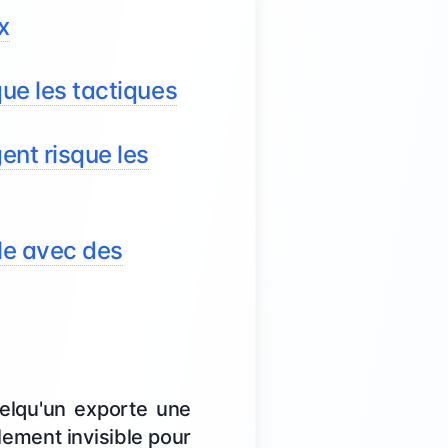
x
que les tactiques
gent risque les
ble avec des
uelqu'un exporte une
alement invisible pour