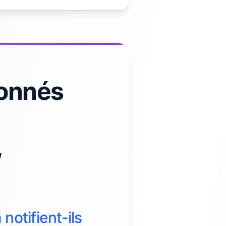
bonnés
,
notifient-ils