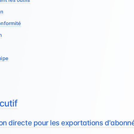
t les outils
on
onformité
n
uipe
utif
on directe pour les exportations d'abonn