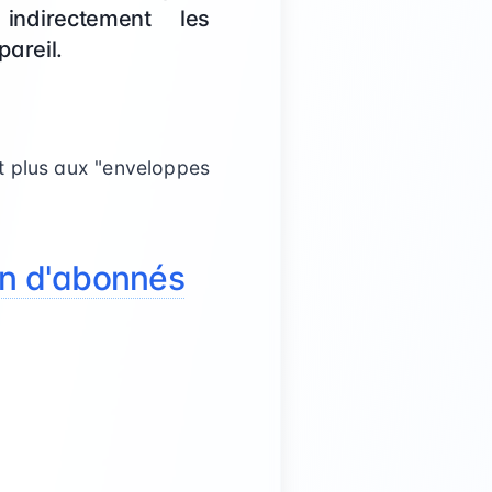
 indirectement les
areil.
et plus aux "enveloppes
on d'abonnés