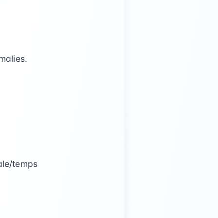
malies.
ale/temps