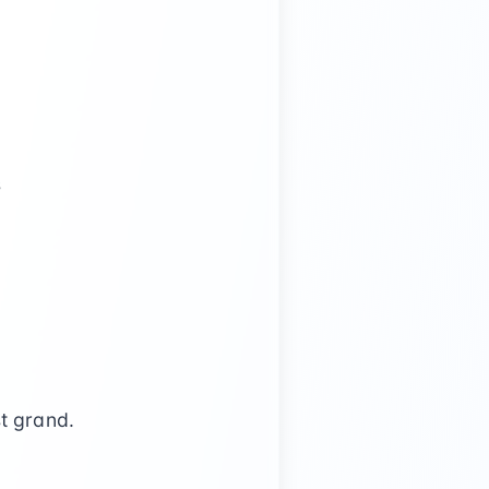
s
st grand.