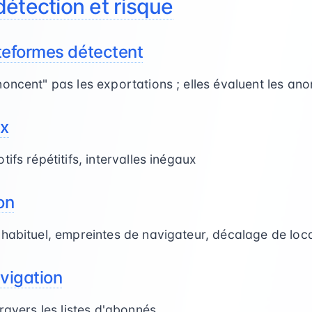
étection et risque
teformes détectent
oncent" pas les exportations ; elles évaluent les ano
ux
ifs répétitifs, intervalles inégaux
on
nhabituel, empreintes de navigateur, décalage de loc
vigation
ravers les listes d'abonnés