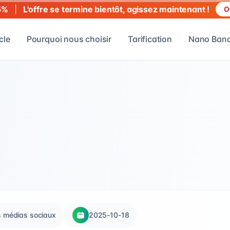
|
L'offre se termine bientôt, agissez maintenant !
5%
O
cle
Pourquoi nous choisir
Tarification
Nano Bana
es médias sociaux
2025-10-18