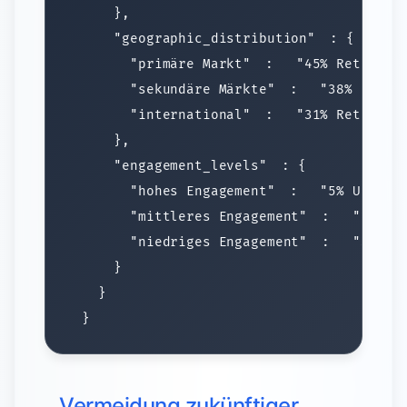
    "geographic_distribution"
      "primäre Markt"
: 
"45% Retentio
      "sekundäre Märkte"
: 
"38% Reten
      "international"
: 
    "engagement_levels"
      "hohes Engagement"
: 
"5% Unfoll
      "mittleres Engagement"
: 
"15% U
      "niedriges Engagement"
: 
Vermeidung zukünftiger