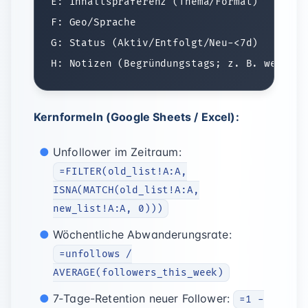
E: Inhaltspräferenz (Thema/Format)

F: Geo/Sprache

G: Status (Aktiv/Entfolgt/Neu-<7d)

Kernformeln (Google Sheets / Excel):
Unfollower im Zeitraum:
=FILTER(old_list!A:A,
ISNA(MATCH(old_list!A:A,
new_list!A:A, 0)))
Wöchentliche Abwanderungsrate:
=unfollows /
AVERAGE(followers_this_week)
7‑Tage-Retention neuer Follower:
=1 -