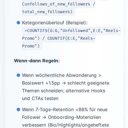
(unfollows_of_new_followers /
total_new_followers)
Kategorienüberlauf (Beispiel):
=COUNTIFS(G:G,"Unfollowed",E:E,"Reels-
Promo") / COUNTIF(E:E,"Reels-
Promo")
Wenn‑dann Regeln:
Wenn wöchentliche Abwanderung >
Basiswert +1.5pp → schlecht geeignete
Themen schneiden; alternative Hooks
und CTAs testen
Wenn 7‑Tage-Retention <88% für neue
Follower → Onboarding-Materialien
verbessern (Bio/Highlights/angeheftete