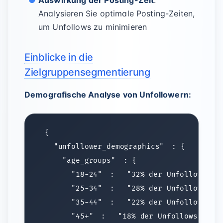
Auswirkung der Posting-Zeit
:
Analysieren Sie optimale Posting-Zeiten,
um Unfollows zu minimieren
Einblicke in die
Zielgruppensegmentierung
Demografische Analyse von Unfollowern:
  "unfollower_demographics"
    "age_groups"
      "18-24"
: 
"32% der Unfollows"
      "25-34"
: 
"28% der Unfollows"
      "35-44"
: 
"22% der Unfollows"
      "45+"
: 