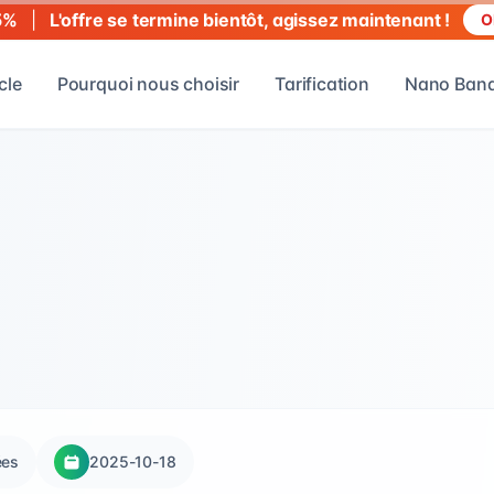
|
L'offre se termine bientôt, agissez maintenant !
5%
O
cle
Pourquoi nous choisir
Tarification
Nano Bana
ées
2025-10-18