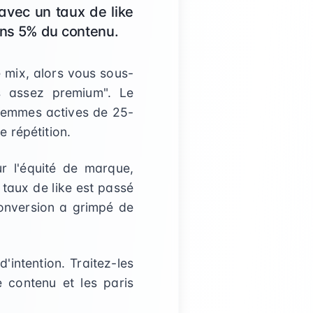
 avec un taux de like
ans 5% du contenu.
 mix, alors vous sous-
as assez premium". Le
s femmes actives de 25-
 répétition.
 l'équité de marque,
 taux de like est passé
onversion a grimpé de
'intention. Traitez-les
 contenu et les paris