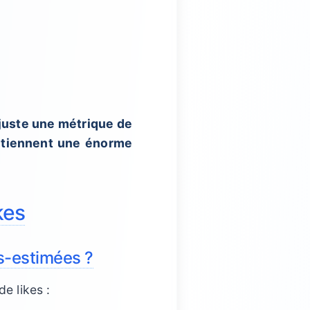
juste une métrique de
ontiennent une énorme
kes
s-estimées ?
e likes :